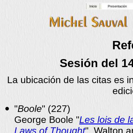
Inicio
Presentación
Ref
Sesión del 1
La ubicación de las citas es 
edic
"
Boole
" (227)
George Boole "
Les lois de 
Laws of Thought
", Walton a