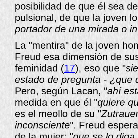
posibilidad de que él sea de
pulsional, de que la joven lo
portador de una mirada o in
La "mentira" de la joven ho
Freud esa dimensión de su
feminidad (
17
), eso que "
si
estado de pregunta - ¿que 
Pero, según Lacan, "
ahí est
medida en que él "
quiere qu
es el meollo de su "
Zutraue
inconsciente
". Freud espera
de la mujer: "
que se lo diga