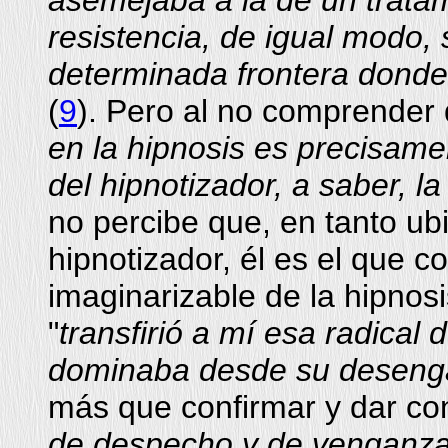
asemejaba a la de un tratam
resistencia, de igual modo, 
determinada frontera donde
(
9
). Pero al no comprender 
en la hipnosis es precisame
del hipnotizador, a saber, l
no percibe que, en tanto ub
hipnotizador, él es el que c
imaginarizable de la hipnosi
"
transfirió a mí esa radical
dominaba desde su desenga
más que confirmar y dar co
de despecho y de venganza