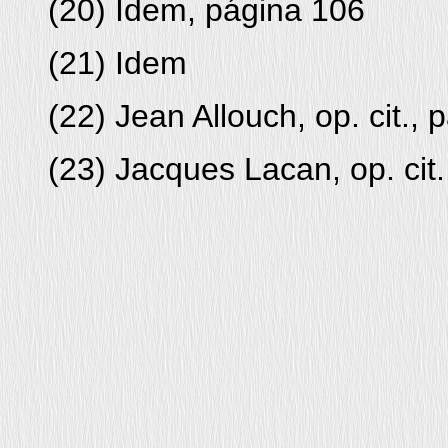
(
20
) Idem, página 106
(
21
) Idem
(
22
) Jean Allouch, op. cit., 
(
23
) Jacques Lacan, op. cit