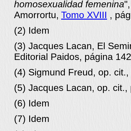
homosexualidad femenina
"
Amorrortu,
Tomo XVIII
, pá
(
2
) Idem
(
3
) Jacques Lacan, El Semi
Editorial Paidos, página 14
(
4
) Sigmund Freud, op. cit.
(
5
) Jacques Lacan, op. cit.
(
6
) Idem
(
7
) Idem