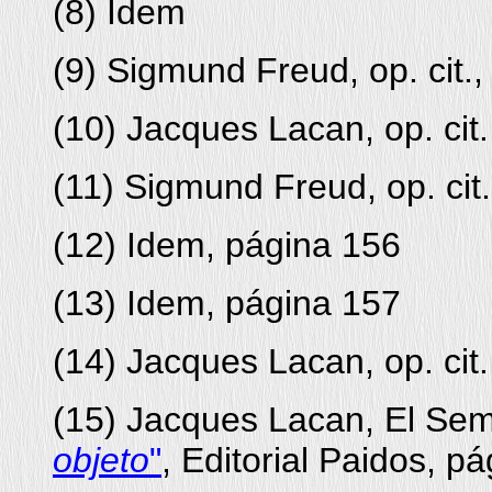
(
8
) Idem
(
9
) Sigmund Freud, op. cit.
(
10
) Jacques Lacan, op. cit
(
11
) Sigmund Freud, op. cit
(
12
) Idem, página 156
(
13
) Idem, página 157
(
14
) Jacques Lacan, op. cit
(
15
) Jacques Lacan, El Sem
objeto
"
, Editorial Paidos, p