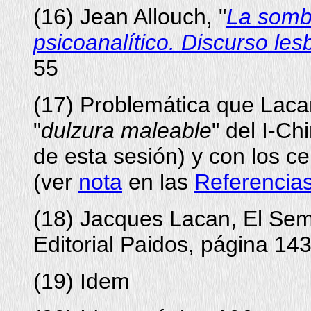
(
16
) Jean Allouch,
"
La sombr
psicoanalítico. Discurso les
55
(
17
) Problemática que Laca
"
dulzura maleable
" del I-Ch
de esta sesión) y con los c
(ver
nota
en las
Referencia
(
18
) Jacques Lacan, El Sem
Editorial Paidos, página 14
(
19
) Idem